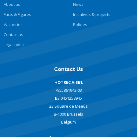
About us
News
Facts & Figures
Initiatives & projects
Vacancies
Policies
Contact us
Legal notice
Contact Us
HOTREC AISBL
7955861942-03
BE 0451258945
23 Square de Meeûs
B-1000 Brussels
Belgium