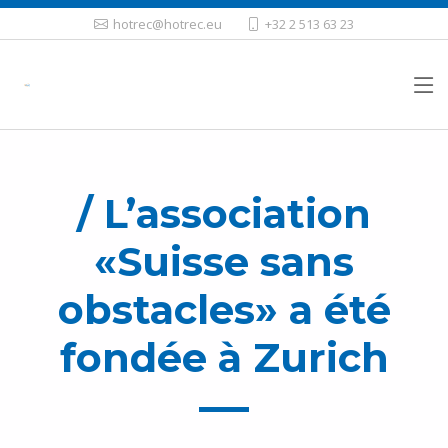
hotrec@hotrec.eu
+32 2 513 63 23
/ L’association
«Suisse sans
obstacles» a été
fondée à Zurich